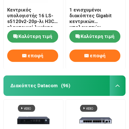
Κεντρικός
1 ενισχυμένοι
υπολογιστής 16 LS-
διακόπτες Gigabit
s5120v2-20p-λι H3C
κεντρικών
ηλεκτρικοί λιμένες
υπολογιστών
Gigabit 4 οπτικοί
πυρήνων 800MHz H3C
Καλύτερη τιμή
Καλύτερη τιμή
λιμένες Gigabit
s5560s-EI
επαφή
επαφή
Διακόπτες Datacom
(96)