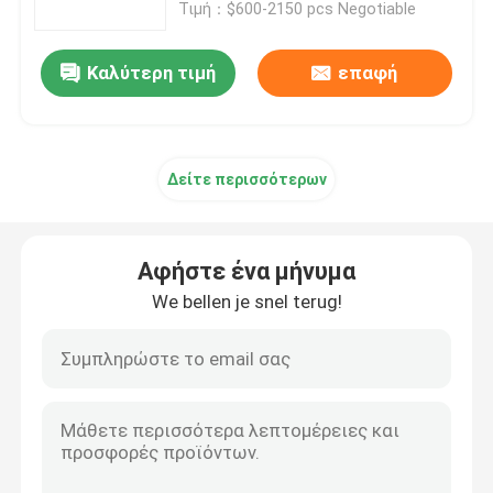
RAM 16TB SAS HDD
Τιμή：$600-2150 pcs Negotiable
Καλύτερη τιμή
επαφή
Δείτε περισσότερων
Αφήστε ένα μήνυμα
We bellen je snel terug!
Σπίτι
Προϊόντα
Σχετικά με εμάς