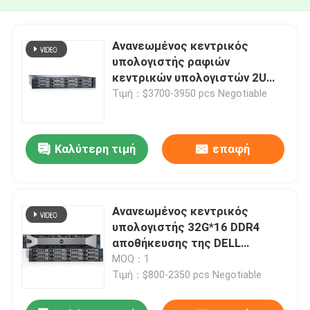
Ανανεωμένος κεντρικός
υπολογιστής ραφιών
κεντρικών υπολογιστών 2U
αποθήκευσης της Dell
Τιμή：$3700-3950 pcs Negotiable
PowerEdge R730XD
Καλύτερη τιμή
επαφή
Ανανεωμένος κεντρικός
υπολογιστής 32G*16 DDR4
αποθήκευσης της DELL
Poweredge R730XD 2U
MOQ：1
Τιμή：$800-2350 pcs Negotiable