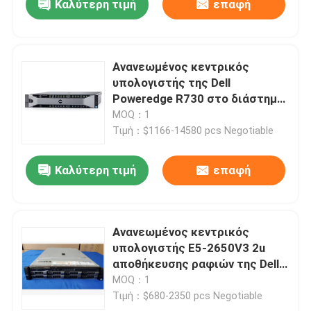
Καλύτερη τιμή
επαφή
Ανανεωμένος κεντρικός
υπολογιστής της Dell
Poweredge R730 στο διάστημα
ραφιών 2U
MOQ：1
Τιμή：$1166-14580 pcs Negotiable
Καλύτερη τιμή
επαφή
Ανανεωμένος κεντρικός
υπολογιστής E5-2650V3 2u
αποθήκευσης ραφιών της Dell
PowerEdge R730 κεντρικός
MOQ：1
υπολογιστής
Τιμή：$680-2350 pcs Negotiable