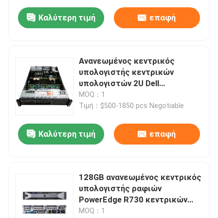
Καλύτερη τιμή
επαφή
Ανανεωμένος κεντρικός
υπολογιστής κεντρικών
υπολογιστών 2U Dell
Poweredge R720 αποθήκευσης
MOQ：1
της Intel Xeon E5-2620
Τιμή：$500-1850 pcs Negotiable
Καλύτερη τιμή
επαφή
128GB ανανεωμένος κεντρικός
υπολογιστής ραφιών
PowerEdge R730 κεντρικών
υπολογιστών αποθήκευσης
MOQ：1