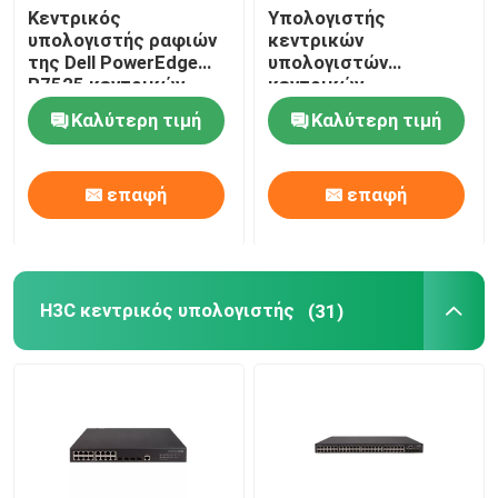
Κεντρικός
Υπολογιστής
υπολογιστής ραφιών
κεντρικών
της Dell PowerEdge
υπολογιστών
R7525 κεντρικών
κεντρικών
υπολογιστών ραφιών
υπολογιστών 2U GPU
Καλύτερη τιμή
Καλύτερη τιμή
AMD EPYC 2U
EMC R750xa Dell
ιδιαίτερα
Poweredge
εξελικτικός
επαφή
επαφή
H3C κεντρικός υπολογιστής
(31)