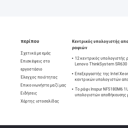
περίπου
Κεντρικός υπολογιστής απ
ραφιών
Σχετικά με εμάς
12 κεντρικός υπολογιστής 
Επισκέψεις στο
Lenovo ThinkSystem SR630
εργοστάσιο
υπολογιστών κόλπων 1U R
Επεξεργαστής της Intel Xeo
Έλεγχος ποιότητας
κεντρικών υπολογιστών απ
Επικοινωνήστε μαζί μας
ραφιών ThinkSystem SR250
Το ράφι Inspur NF5180M6 1
Ειδήσεις
υπολογιστών αποθήκευσης 
Intel C621A τοποθετεί τον 
Χάρτης ιστοσελίδας
υπολογιστή