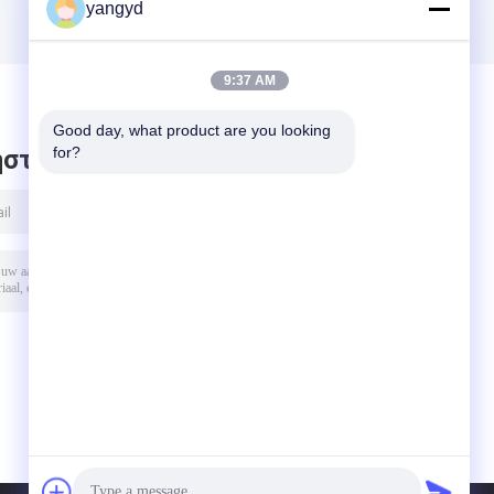
yangyd
9:37 AM
Good day, what product are you looking 
for?
στε μήνυμα