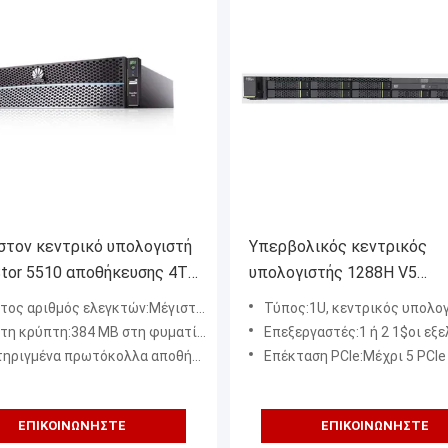
στον κεντρικό υπολογιστή
Υπερβολικός κεντρικός
tor 5510 αποθήκευσης 4TB
υπολογιστής 1288H V5
 υβριδικό σύστημα
αποθήκευσης δικτύων κεν
 αριθμός ελεγκτών:Μέγιστος αριθμός ελεγκτών
Τύπος:1U, κεντρικός υπολογιστής ραφιών
ευσης λάμψης
υπολογιστών 1U τήξης Hua
η κρύπτη:384 ΜΒ στη φυματίωση 4
Επεξεργαστές:1 ή 2 1$οι εξελικτικοί επεξεργαστές Intel® Xeon® παραγωγής (3100/4100/5100/
υψηλής πυκνότητας
όκολλα αποθήκευσης:FC, iSCSI, NFS, CIFS, FC-NVMe, NVMe πέρα από RoCE, FTP, HTTP, και NDMP
Επέκταση PCIe:Μέχρι 5 PCIe 3,0 αυλακώσεις, συμπεριλαμβανομένου 1 για μια κάρτα ελεγκτών το
ΕΠΙΚΟΙΝΩΝΉΣΤΕ
ΕΠΙΚΟΙΝΩΝΉΣΤΕ