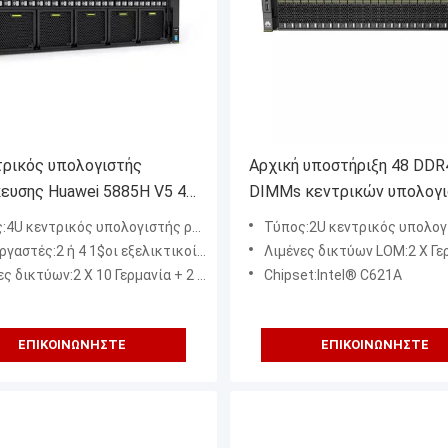
τρικός υπολογιστής
Αρχική υποστήριξη 48 DDR
ευσης Huawei 5885H V5 4U
DIMMs κεντρικών υπολογ
κών υπολογιστών τήξης
ραφιών Huawei 2488H V5 In
4U κεντρικός υπολογιστής ραφιών
Τύπος:2U κεντρικός υπολογιστή
IMMs Huawei
Xeon 2U
4 1$οι εξελικτικοί επεξεργαστές Intel® Xeon® παραγωγής (5100/6100/8100 σειρά), μέχρι 205 W
Λιμένες δικτύων LOM:2 Χ Γερμανία + 2 X 10 λιμένε
δικτύων:2 X 10 Γερμανία + 2 λιμένες Χ Γερμανία
Chipset:Intel® C621A
ΕΠΙΚΟΙΝΩΝΉΣΤΕ
ΕΠΙΚΟΙΝΩΝΉΣΤΕ