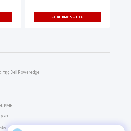
ΕΠΙΚΟΙΝΩΝΉΣΤΕ
ς της Dell Poweredge
EL ΚΜΕ
 SFP
νών