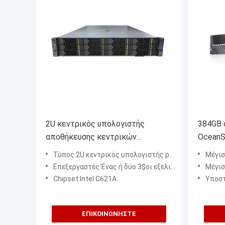
2U κεντρικός υπολογιστής
384GB 
αποθήκευσης κεντρικών
OceanS
υπολογιστών 16GB Huawei τήξης
Huawei
Τύπος:2U κεντρικός υπολογιστής ραφιών
Μέγιστος
ραφιών 2288H V6 Huawei
αποθήκ
Επεξεργαστές:Ένας ή δύο 3$οι εξελικτικοί επεξεργαστές λιμνών πάγου GEN Intel® Xeon® (8300/6300/5300/4300 σειρά),
Μέγιστ
Chipset:Intel C621A
Υποστηριγμένα πρωτ
ΕΠΙΚΟΙΝΩΝΉΣΤΕ