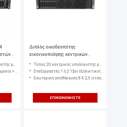
4
Διπλός οικοδεσπότης
ιστών
εικονικοποίησης κεντρικών
tel
υπολογιστών αποθήκευσης
ς ραφιών
Τύπος:2U κεντρικός υπολογιστής ραφιών
κεντρικών υπολογιστών 2288H
ς της Γερμανίας
Επεξεργαστές:1 ή 2 1$οι εξελικτικοί επεξεργαστές Intel® Xeon® παραγωγής (3100/4100/5100/6100/8100 σειρά), μέχρι 2
V5 2U τήξης ΚΜΕ HUAWEI
Εσωτερική αποθήκευση:8 X 2,5 ίντσα SAS/SATA HDDs ή SSDs
ΕΠΙΚΟΙΝΩΝΉΣΤΕ