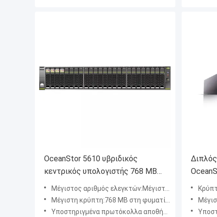
OceanStor 5610 υβριδικός
Διπλός
κεντρικός υπολογιστής 768 ΜΒ
OceanS
αποθήκευσης στοιχείων λάμψης
αποθήκ
Μέγιστος αριθμός ελεγκτών:Μέγιστος αριθμός ελεγκτών
Κρύπτ
στη φυματίωση 8
Μέγιστη κρύπτη:768 ΜΒ στη φυματίωση 8
Μέγισ
Υποστηριγμένα πρωτόκολλα αποθήκευσης:FC, iSCSI, NFS, CIFS, FC-NVMe, NVMe πέρα από RoCE, FTP, HTTP, και NDMP
Υποστηριγμέ