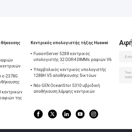
Αφή
οθήκευσης
Κεντρικός υπολογιστής τήξης Huawei
FusionServer 5288 κεντρικός
υπολογιστής 32 DDR4 DIMMs ραφιών V6
ραφιών
4U 44 σκληροί δίσκοι 3,5 ιντσών
 κεντρικών
Υπερβολικός κεντρικός υπολογιστής
ackmount
1288H V5 αποθήκευσης δικτύων
n ε-2378G
κεντρικών υπολογιστών 1U τήξης
οθήκευσης
Νέο GEN OceanStor 5310 υβριδική
Huawei υψηλής πυκνότητας
 V2 4SFF
αποθήκευση λάμψης κεντρικών
U κεντρικών
υπολογιστών ραφιών Huawei
ραφιών της
κεντρικό