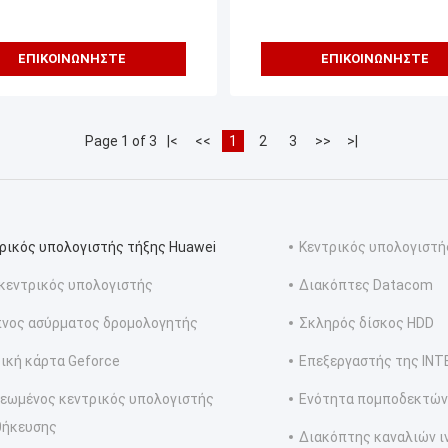
ΕΠΙΚΟΙΝΩΝΉΣΤΕ
ΕΠΙΚΟΙΝΩΝΉΣΤΕ
Page 1 of 3
|<
<<
1
2
3
>>
>|
ρικός υπολογιστής τήξης Huawei
Κεντρικός υπολογιστή
κεντρικός υπολογιστής
Διακόπτες Datacom
νος ασύρματος δρομολογητής
Σκληρός δίσκος HDD
ική κάρτα Geforce
Επεξεργαστής της INT
εωμένος κεντρικός υπολογιστής
Ενότητα πομποδεκτών
θήκευσης
Διακόπτης καναλιών ι