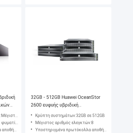
βριδική
32GB - 512GB Huawei OceanStor
ικών
2600 ευφυής υβριδική
ei
αποθήκευση λάμψης V5
μός ελεγκτών
Κρύπτη συστημάτων:32GB σε 512GB
ματίωση 2
Μέγιστος αριθμός ελεγκτών:8
E, FTP, HTTP, και NDMP
Υποστηριγμένα πρωτόκολλα αποθήκευσης:Κανάλι ινών, iSCSI, NFS, CIFS, HTTP, και FTP