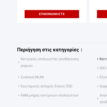
ΕΠΙΚΟΙΝΩΝΉΣΤΕ
Περιήγηση στις κατηγορίες：
Κεντρικός υπολογιστής αποθήκευσης
Κεντ
ραφιών
H3C 
Συσκευή WLAN
Έξυπ
Εσωτερικός σκληρός δίσκος SSD
Γραφ
RAM μνήμης κεντρικών υπολογιστών
Αναν
απο