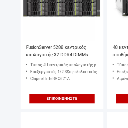
FusionServer 5288 κεντρικός
48 κεν
υπολογιστής 32 DDR4 DIMMs
αποθήκ
ραφιών V6 4U 44 σκληροί δίσκοι
κεντρι
Τύπος:4U κεντρικός υπολογιστής ραφιών
Τύπος:
3,5 ιντσών
DDR4 D
Επεξεργαστές:1/2 3$ος εξελικτικός επεξεργαστής Intel® Xeon® παραγωγής (λίμνη πάγου) (8300/6300/5300/4300 σειρές),
Επεξεργαστές:2 ή 
Chipset:Intel® C621A
Λιμένες 
ΕΠΙΚΟΙΝΩΝΉΣΤΕ