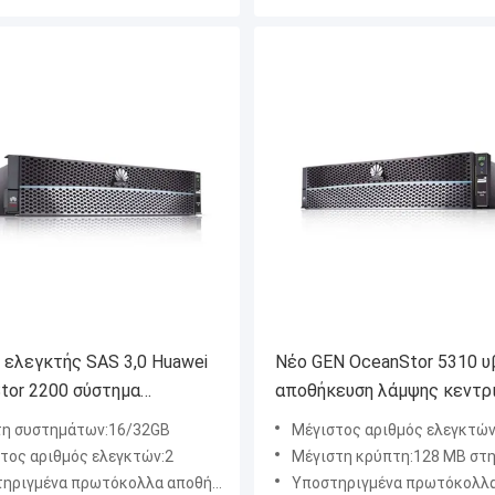
 ελεγκτής SAS 3,0 Huawei
Νέο GEN OceanStor 5310 υ
tor 2200 σύστημα
αποθήκευση λάμψης κεντρ
ευσης V5 16GB 32GB
υπολογιστών ραφιών Huaw
η συστημάτων:16/32GB
Μέγιστος αριθμός ελεγκτών:Μέγιστος αριθ
τος αριθμός ελεγκτών:2
Μέγιστη κρύπτη:128 ΜΒ στη φυ
να πρωτόκολλα αποθήκευσης:FC, ISCSI, NFS, CIFS, HTTP, FTP
Υποστηριγμένα πρωτόκολλα αποθήκευσης:FC, iSCSI, NFS, CIFS, FC-NVMe, NVMe πέρα από RoC