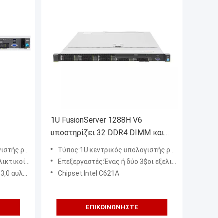
1U FusionServer 1288H V6
υποστηρίζει 32 DDR4 DIMM και
τρικών
10 σκληρός δίσκος 2,5 ίντσας
 2 υποδοχών
Τύπος:1U κεντρικός υπολογιστής ραφιών
wei
6100/8100 σειρά), μέχρι 2
Επεξεργαστές:Ένας ή δύο 3$οι εξελικτικοί επεξεργαστές λιμνών πάγου GEN Intel® Xeon® (8300/6300/5300/4300 σειρά),
υ cRaid και 1 για την εύ
Chipset:Intel C621A
ΕΠΙΚΟΙΝΩΝΉΣΤΕ