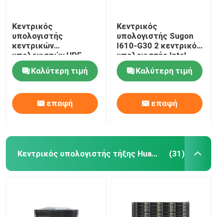
Κεντρικός
Κεντρικός
υπολογιστής
υπολογιστής Sugon
κεντρικών
I610-G30 2 κεντρικός
υπολογιστών HPE
υπολογιστής Intel
ProLiant DL360 Gen10
C620 Chipset
Καλύτερη τιμή
Καλύτερη τιμή
αποθήκευσης ραφιών
αποθήκευσης ραφιών
P19765-B21 P19766-
3TB 1U τρόπων
B21
επαφή
επαφή
Κεντρικός υπολογιστής τήξης Huawei
(31)