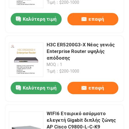
Τιμή：$200-1000
Καλύτερη τιμή
επαφή
H3C ER5200G3-X Νέας γενιάς
Enterprise Router υψηλής
απόδοσης
MOQ：1
Τιμή：$200-1000
Καλύτερη τιμή
επαφή
Σπίτι
Προϊόντα
WIFI6 Εταιρικό ασύρματο
ελεγκτή Gigabit διπλής ζώνης
AP Cisco C9800-L-C-K9
Σχετικά με εμάς