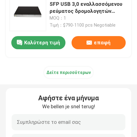
SFP USB 3,0 εναλλασσόμενου
ρεύματος δρομολογητών
Κεντρικός υπολογιστής τήξης Huawei
NetEngine AR6100 Huawei Wifi
MOQ：1
Τιμή：$790-1100 pcs Negotiable
Κεντρικός υπολογιστής της Dell Poweredge
Καλύτερη τιμή
επαφή
H3C κεντρικός υπολογιστής
Δείτε περισσότερων
Διακόπτες Datacom
Συσκευή WLAN
Αφήστε ένα μήνυμα
We bellen je snel terug!
Έξυπνος ασύρματος δρομολογητής
Σκληρός δίσκος HDD