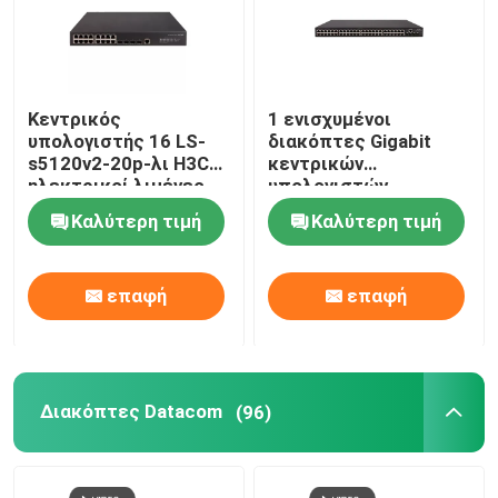
Κεντρικός
1 ενισχυμένοι
υπολογιστής 16 LS-
διακόπτες Gigabit
s5120v2-20p-λι H3C
κεντρικών
ηλεκτρικοί λιμένες
υπολογιστών
Gigabit 4 οπτικοί
πυρήνων 800MHz H3C
Καλύτερη τιμή
Καλύτερη τιμή
λιμένες Gigabit
s5560s-EI
επαφή
επαφή
Διακόπτες Datacom
(96)