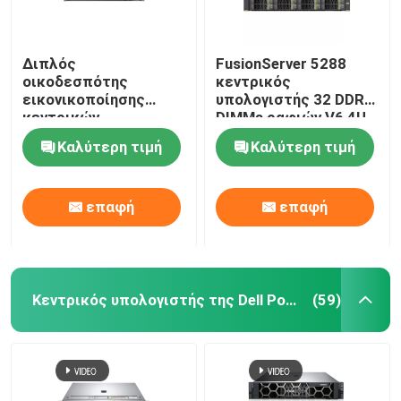
Διπλός
FusionServer 5288
οικοδεσπότης
κεντρικός
εικονικοποίησης
υπολογιστής 32 DDR4
κεντρικών
DIMMs ραφιών V6 4U
υπολογιστών
44 σκληροί δίσκοι 3,5
Καλύτερη τιμή
Καλύτερη τιμή
αποθήκευσης
ιντσών
κεντρικών
υπολογιστών 2288H
επαφή
επαφή
V5 2U τήξης ΚΜΕ
HUAWEI
Κεντρικός υπολογιστής της Dell Poweredge
(59)