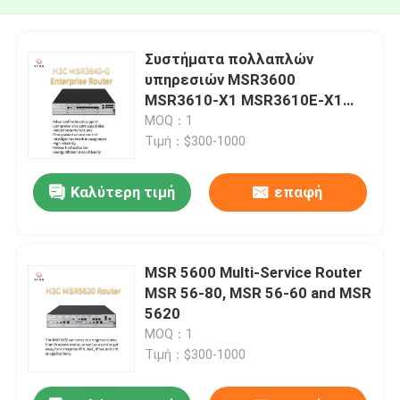
Συστήματα πολλαπλών
υπηρεσιών MSR3600
MSR3610-X1 MSR3610E-X1
MSR3640-X1-HI MSR3640-X1
MOQ：1
MSR3640-G MSR3600-51-G
Τιμή：$300-1000
MSR3600-28-G
Καλύτερη τιμή
επαφή
MSR 5600 Multi-Service Router
MSR 56-80, MSR 56-60 and MSR
5620
MOQ：1
Τιμή：$300-1000