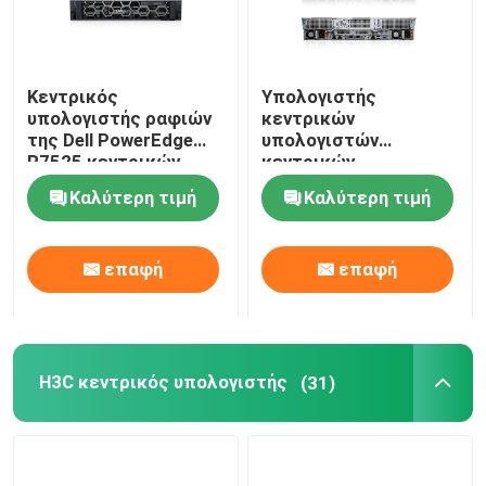
Κεντρικός
Υπολογιστής
υπολογιστής ραφιών
κεντρικών
της Dell PowerEdge
υπολογιστών
R7525 κεντρικών
κεντρικών
υπολογιστών ραφιών
υπολογιστών 2U GPU
Καλύτερη τιμή
Καλύτερη τιμή
AMD EPYC 2U
EMC R750xa Dell
ιδιαίτερα
Poweredge
εξελικτικός
επαφή
επαφή
H3C κεντρικός υπολογιστής
(31)