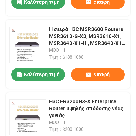
Καλύτερη τιμή
επαφή
Η σειρά H3C MSR3600 Routers
MSR3610-G-X3, MSR3610-X1,
MSR3640-X1-HI, MSR3640-X1,
MSR3620-X1
MOQ：1
Τιμή：$188-1088
Καλύτερη τιμή
επαφή
H3C ER3200G3-X Enterprise
Router υψηλής απόδοσης νέας
γενιάς
MOQ：1
Τιμή：$200-1000