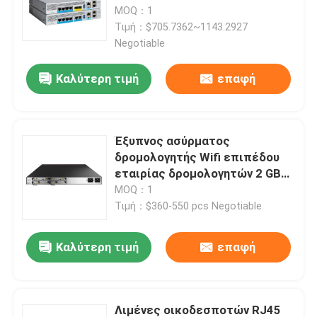
MOQ：1
Τιμή：$705.7362~1143.2927
Επισκέψεις στο εργοστάσιο
Negotiable
Καλύτερη τιμή
επαφή
Έλεγχος ποιότητας
Επικοινωνήστε μαζί μας
Έξυπνος ασύρματος
δρομολογητής Wifi επιπέδου
εταιρίας δρομολογητών 2 GBP
Ειδήσεις
Huawei AR6121
MOQ：1
Τιμή：$360-550 pcs Negotiable
Υποθέσεις
Καλύτερη τιμή
επαφή
VR Show
Κεντρικός υπολογιστής αποθήκευσης ραφιών
Λιμένες οικοδεσποτών RJ45