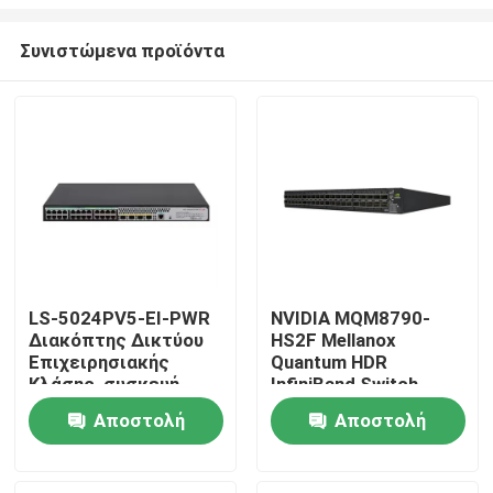
Συνιστώμενα προϊόντα
LS-5024PV5-EI-PWR
NVIDIA MQM8790-
Διακόπτης Δικτύου
HS2F Mellanox
Σπίτι
Επιχειρησιακής
Quantum HDR
Κλάσης, συσκευή
InfiniBand Switch
ασύρματου δικτύου,
200G Διαχειριστικό
Προϊόντα
Αποστολή
Αποστολή
διακόπτης
40G Ευφυής
πρόσβασης
ερώτησης
ερώτησης
επιπέδου 2
Σχετικά με εμάς