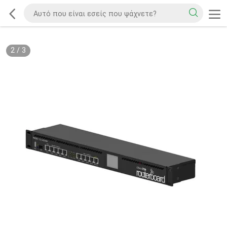
2
/
3