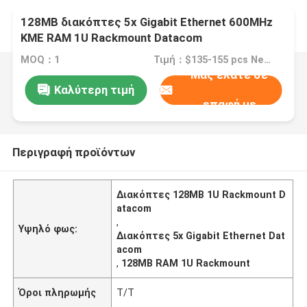
128MB διακόπτες 5x Gigabit Ethernet 600MHz
ΚΜΕ RAM 1U Rackmount Datacom
MOQ：1
Τιμή：$135-155 pcs Negotiable
Μας ελάτε σε
Καλύτερη τιμή
επαφή με
Περιγραφή προϊόντων
Διακόπτες 128MB 1U Rackmount D
atacom
,
Υψηλό φως:
Διακόπτες 5x Gigabit Ethernet Dat
acom
,
128MB RAM 1U Rackmount
Όροι πληρωμής
T/T