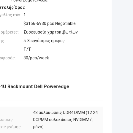
PowerEdge R940xa
τολής Όροι:
ελίας min:
1
$3156-6930 pcs Negotiable
ομέρειες:
Συσκευασία χαρτοκιβωτίων
ης:
5-8 εργάσιμες ημέρες
T/T
σφοράς:
30/pcs/week
 4U Rackmount Dell Poweredge
48 αυλακώσεις DDR4 DIMM (12 24
κώσεις
DCPMM αυλακώσεις NVDIMM ή
τας μνήμης:
μόνο)