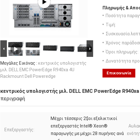
Πληρωμής & Αποσ
Ποσότητα παραγγ
Τιμή:
Συσκευασία λεπτ
Χρόνος παράδοσ
Όροι πληρωμής:
Δυνατότητα προ
Μεγάλες Εικόνας :
κεντρικός υπολογιστής
μιλ. DELL EMC PowerEdge R940xa 4U
Επικοινωνία
Rackmount Dell Poweredge
κεντρικός υπολογιστής μιλ. DELL EMC PowerEdge R940xa
περιγραφή
Μέχρι τέσσερις 2$οι εξελικτικοί
επεξεργαστές Intel® Xeon®
Αυλα
Επεξεργαστής:
παραγωγής με μέχρι 28 πυρήνες ανά
ενότη