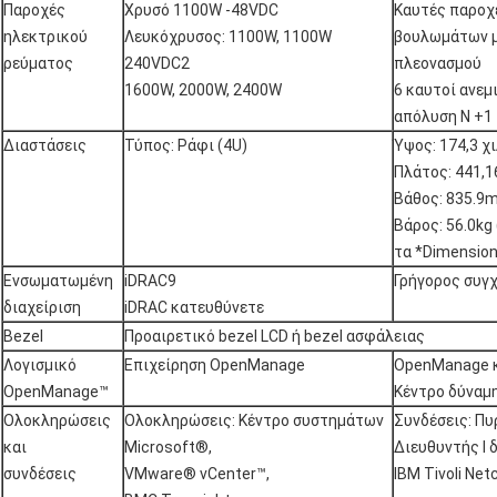
Παροχές
Χρυσό 1100W -48VDC
Καυτές παροχ
ηλεκτρικού
Λευκόχρυσος: 1100W, 1100W
βουλωμάτων μ
ρεύματος
240VDC2
πλεονασμού
1600W, 2000W, 2400W
6 καυτοί ανε
απόλυση Ν +1
Διαστάσεις
Τύπος: Ράφι (4U)
Ύψος: 174,3 χι
Πλάτος: 441,16
Βάθος: 835.9m
Βάρος: 56.0kg 
τα *Dimension
Ενσωματωμένη
iDRAC9
Γρήγορος συγχ
διαχείριση
iDRAC κατευθύνετε
Bezel
Προαιρετικό bezel LCD ή bezel ασφάλειας
Λογισμικό
Επιχείρηση OpenManage
OpenManage 
OpenManage™
Κέντρο δύναμ
Ολοκληρώσεις
Ολοκληρώσεις: Κέντρο συστημάτων
Συνδέσεις: Πυ
και
Microsoft®,
Διευθυντής Ι 
συνδέσεις
VMware® vCenter™,
IBM Tivoli Ne