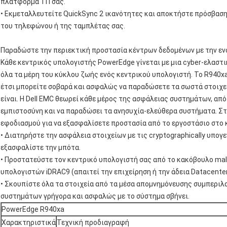
πλατφόρμα ΤΠ σας.
• Εκμεταλλευτείτε QuickSync 2 ικανότητες και αποκτήστε πρόσβασ
του τηλεφώνου ή της ταμπλέτας σας.
Παραδώστε την περιεκτική προστασία κέντρων δεδομένων με την 
Κάθε κεντρικός υπολογιστής PowerEdge γίνεται με μια cyber-ελαστ
όλα τα μέρη του κύκλου ζωής ενός κεντρικού υπολογιστή. Το R940xa
έτσι μπορείτε σοβαρά και ασφαλώς να παραδώσετε τα σωστά στοιχεία
είναι. Η Dell EMC θεωρεί κάθε μέρος της ασφάλειας συστημάτων, από
εμπιστοσύνη και να παραδώσει τα ανησυχία-ελεύθερα συστήματα. Στ
εφοδιασμού για να εξασφαλίσετε προστασία από το εργοστάσιο στο 
• Διατηρήστε την ασφάλεια στοιχείων με τις cryptographically υπο
εξασφαλίστε την μπότα.
• Προστατεύστε τον κεντρικό υπολογιστή σας από το κακόβουλο ma
υπολογιστών iDRAC9 (απαιτεί την επιχείρηση ή την άδεια Datacente
• Σκουπίστε όλα τα στοιχεία από τα μέσα απομνημόνευσης συμπεριλ
συστημάτων γρήγορα και ασφαλώς με το σύστημα σβήνει.
PowerEdge R940xa
Χαρακτηριστικά
Τεχνική προδιαγραφή