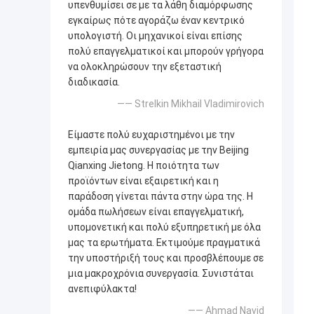
υπενθυμίσει σε με τα λάθη διαμόρφωσης
εγκαίρως πότε αγοράζω έναν κεντρικό
υπολογιστή. Οι μηχανικοί είναι επίσης
πολύ επαγγελματικοί και μπορούν γρήγορα
να ολοκληρώσουν την εξεταστική
διαδικασία.
—— Strelkin Mikhail Vladimirovich
Είμαστε πολύ ευχαριστημένοι με την
εμπειρία μας συνεργασίας με την Beijing
Qianxing Jietong. Η ποιότητα των
προϊόντων είναι εξαιρετική και η
παράδοση γίνεται πάντα στην ώρα της. Η
ομάδα πωλήσεων είναι επαγγελματική,
υπομονετική και πολύ εξυπηρετική με όλα
μας τα ερωτήματα. Εκτιμούμε πραγματικά
την υποστήριξή τους και προσβλέπουμε σε
μια μακροχρόνια συνεργασία. Συνιστάται
ανεπιφύλακτα!
—— Ahmad Navid