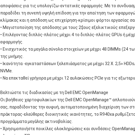
αποφάσεις για τις υπολογίζω-εντατικές εφαρμογές. Με το συνδυασ
παραδίδει τη συνεπή υψηλή επίδοση για την απαίτηση των εφαρμογώ
κλίμακας και η απόδοση ως επιχείρηση-κρίσιμοι φόρτοι εργασίας σ
• Μεγιστοποίηση της απόδοσης με τους 2$ους εξελικτικούς επεξεργ
• Επιλέγοντας διπλός-πλάτος μέχρι 4 το διπλός-πλάτος GPUs ή μέχρ
εφαρμογής.
• Ενισχυτικός τα μεγάλα σύνολα στοιχείων με μέχρι 48 DIMMs (24 τω
της μνήμης.
• Ικανότητα -εγκαταστάσεων ξελεπιάσματος με μέχρι 32 Χ. 2,5» HDD
NVMe.
• Να επεκταθεί γρήγορα με μέχρι 12 αυλακώσεις PCIe για τις εξωτερ
Βελτιώστε τις διαδικασίες με τη Dell EMC OpenManage
Οι βοήθειες χαρτοφυλακίων της Dell EMC OpenManage™ απλοποιούν 
σας, παραδίδοντας την ευφυή, αυτοματοποιημένη διαχείριση των σ
πράκτορας-ελεύθερες διοικητικές ικανότητες, το R940xa ρυθμίζετα
προγράμματα μεγάλης ακτινοβολίας.
• Χρησιμοποιήστε ποικίλες ολοκληρώσεις και συνδέσεις OpenManag