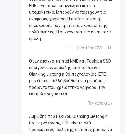
ΕΠΕ είναι πολύ επαγγελματικό και
υπομονετικό. Μπορούν να παρέχουν τις
αναφορές γρήγορα. Η ποιότητα και η
συσκευασία των προϊόντων είναι επίσης
πολύ υψηλές. Η συνεργασία μας είναι πολύ
ομαλή.
—— 《Festfing DV》 LLC
Όταν έψαχνα τη Intel ΚΜΕ και Toshiba SSD
επειγόντως, αμμώδης από το Πεκίνο
Qianxing Jietong η Co. τεχνολογίας, ΕΠΕ
μου έδωσε πολλή βοήθεια και με πήρε τα
προϊόντα που χρειάστηκα γρήγορα. Την
εκτιμώ πραγματικά.
—— Γεν γατακιών
Αμμώδης του Πεκίνου Qianxing Jietong η
Co. τεχνολογίας, ΕΠΕ είναι πολύ
προσεκτικός πωλητής, ο οποίος μπορεί να