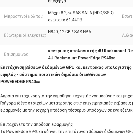
επεξεργα
Μέχρι 8 2,5» SAS SATA (HDD/SSD)
Μπροστινοί κόλποι:
Εσωτε
ανώτατο 61.44TB
H840, 12 GBP SAS HBA
Εξωτερικοί ελεγκτές:
Αυλακ
κεντρικός υπολογιστής 4U Rackmount De
Επισημαίνω:
4U Rackmount PowerEdge R940xa
Επιτάχυνση βάσεων δεδομένων GPU και κεντρικός υπολογιστής 
υψηλός - σύστημα ποιοτικών δημόσια διευθύνσεων
POWEREDGE R940xa
Ακραία επιτάχυνση για την εκμάθηση τεχνητής νοημοσύνης και μηχ
Γρήγορα ιδέες στοιχείων μετατροπής στις επιχειρησιακές εκβάσεις 
εφαρμογές με την ισχυρή απόδοση τέσσερις-υποδοχών σε ένα εξελικ
Επιταχύνετε την απόδοση εφαρμογής
Το PowerEdge R940xa οδηγεί την επιτάχυνση βάσεων δεδομένων GPU