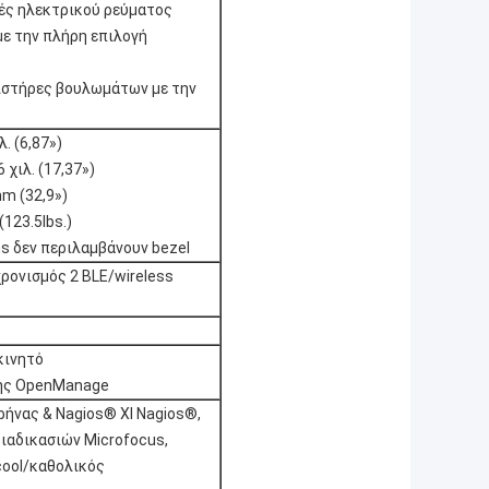
ές ηλεκτρικού ρεύματος
ε την πλήρη επιλογή
μιστήρες βουλωμάτων με την
λ. (6,87»)
 χιλ. (17,37»)
m (32,9»)
(123.5lbs.)
s δεν περιλαμβάνουν bezel
ρονισμός 2 BLE/wireless
κινητό
ης OpenManage
ρήνας & Nagios® ΧΙ Nagios®,
διαδικασιών Microfocus,
tcool/καθολικός