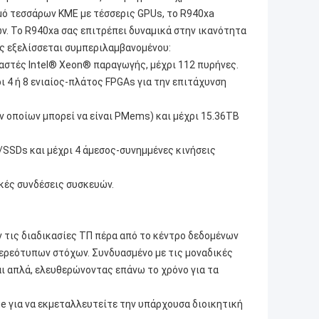
μό τεσσάρων ΚΜΕ με τέσσερις GPUs, το R940xa
ν. Το R940xa σας επιτρέπει δυναμικά στην ικανότητα
ας εξελίσσεται συμπεριλαμβανομένου:
αστές Intel® Xeon® παραγωγής, μέχρι 112 πυρήνες.
ι 4 ή 8 ενιαίος-πλάτος FPGAs για την επιτάχυνση
ν οποίων μπορεί να είναι PMems) και μέχρι 15.36TB
s/SSDs και μέχρι 4 άμεσος-συνημμένες κινήσεις
ικές συνδέσεις συσκευών.
τις διαδικασίες ΤΠ πέρα από το κέντρο δεδομένων
τερεότυπων στόχων. Συνδυασμένο με τις μοναδικές
ι απλά, ελευθερώνοντας επάνω το χρόνο για τα
e για να εκμεταλλευτείτε την υπάρχουσα διοικητική