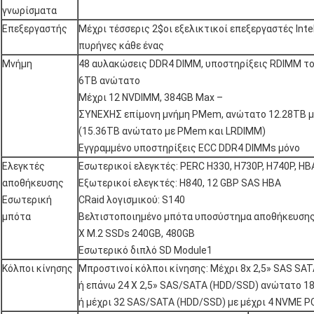
γνωρίσματα
Επεξεργαστής
Μέχρι τέσσερις 2$οι εξελικτικοί επεξεργαστές Int
πυρήνες κάθε ένας
Μνήμη
48 αυλακώσεις DDR4 DIMM, υποστηρίξεις RDIMM το
6TB ανώτατο
Μέχρι 12 NVDIMM, 384GB Max –
ΣΥΝΕΧΗΣ επίμονη μνήμη PMem, ανώτατο 12.28TB μέ
(15.36TB ανώτατο με PMem και LRDIMM)
Εγγραμμένο υποστηρίξεις ECC DDR4 DIMMs μόνο
Ελεγκτές
Εσωτερικοί ελεγκτές: PERC H330, H730P, H740P, H
αποθήκευσης
Εξωτερικοί ελεγκτές: H840, 12 GBP SAS HBA
Εσωτερική
CRaid λογισμικού: S140
μπότα
Βελτιστοποιημένο μπότα υποσύστημα αποθήκευση
Χ M.2 SSDs 240GB, 480GB
Εσωτερικό διπλό SD Module1
Κόλποι κίνησης
Μπροστινοί κόλποι κίνησης: Μέχρι 8x 2,5» SAS SA
ή επάνω 24 X 2,5» SAS/SATA (HDD/SSD) ανώτατο 18
ή μέχρι 32 SAS/SATA (HDD/SSD) με μέχρι 4 NVME P