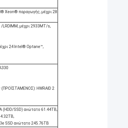
el® Xeon® παραγωγής, μέχρι 28
 /LRDIMM, μέχρι 2933MT/s,
χρι 24 Intel® Optane™,
BA330
ς (ΠΡΟΪΣΤΑΜΕΝΟΣ): HWRAID 2
TA (HDD/SSD) ανώτατο 61.44TB,
4.32TB,
CIe SSD ανώτατο 245.76TB