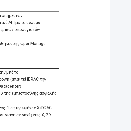
α υπηρεσιών
ικό API με το σολομό
ντρικών υπολογιστών
ποθήκευσης OpenManage
την μπότα
down (απαιτεί iDRAC την
Datacenter)
ίου της εμπιστοσύνης ασφαλής
νες: 1 αφιερωμένος Χ iDRAC
ουσίαση σε συνέχειες Χ, 2 Χ