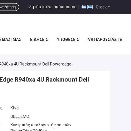
Ζητήστε ένα απόσπασμα
|
Greek
Αναζήτηση
 ΜΑΖΊ ΜΑΣ
ΕΙΔΉΣΕΙΣ
ΥΠΟΘΈΣΕΙΣ
VR ΠΑΡΟΥΣΙΆΣΤΕ
R940xa 4U Rackmount Dell Poweredge
Edge R940xa 4U Rackmount Dell
ς:
Κίνα
DELL EMC
:
Κεντρικός υπολογιστής ραφιών