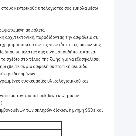
η στους κεντρικούς υπολογιστές σας εύκολα μέσω
ενσωματωμένη ασφάλεια
ική αρχιτεκτονική, παραδίδοντας την ασφάλεια σε
 χρησιμοποιεί αυτές τις νέες ιδιότητες ασφαλείας
 όπου οι πελάτες σας είναι, οπουδήποτε και να
 το σχέδιο στο τέλος της ζωής, για να εξασφαλίσει
ηριχθείτε σε μια ασφαλή συστατική αλυσίδα
κέντρο δεδομένων.
γεγραμμένες συσκευασίες υλικολογισμικού και
lware με τον τρόπο Lockdown κεντρικών
r)
αμβανομένων των σκληρών δίσκων, η μνήμη SSDs και