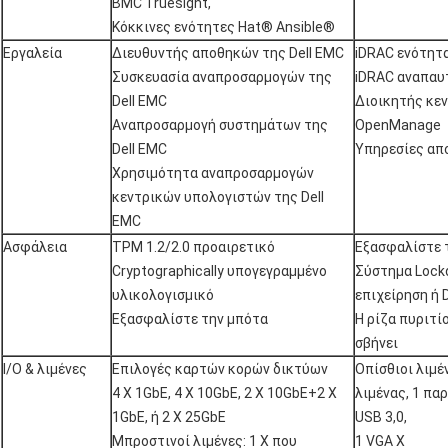
BMC Truesight,
Κόκκινες ενότητες Hat® Ansible®
Εργαλεία
Διευθυντής αποθηκών της Dell EMC
iDRAC ενότητ
Συσκευασία αναπροσαρμογών της
iDRAC αναπαυτ
Dell EMC
Διοικητής κε
Αναπροσαρμογή συστημάτων της
OpenManage
Dell EMC
Υπηρεσίες α
Χρησιμότητα αναπροσαρμογών
κεντρικών υπολογιστών της Dell
EMC
Ασφάλεια
TPM 1.2/2.0 προαιρετικό
Εξασφαλίστε 
Cryptographically υπογεγραμμένο
Σύστημα Lock
υλικολογισμικό
επιχείρηση ή 
Εξασφαλίστε την μπότα
Η ρίζα πυριτ
σβήνει
I/O & λιμένες
Επιλογές καρτών κορών δικτύων
Οπίσθιοι λιμέ
4 Χ 1GbE, 4 Χ 10GbE, 2 Χ 10GbE+2 Χ
λιμένας, 1 παρ
1GbE, ή 2 Χ 25GbE
USB 3,0,
Μπροστινοί λιμένες: 1 Χ που
1 VGA Χ