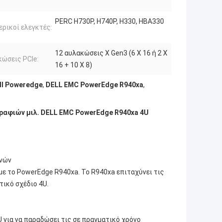
PERC H730P, H740P, H330, HBA330
ρικοί ελεγκτές:
12 αυλακώσεις Χ Gen3 (6 X 16 ή 2 X
ώσεις PCle:
16 + 10 X 8)
ll Poweredge
,
DELL EMC PowerEdge R940xa
,
ραφιών μιλ. DELL EMC PowerEdge R940xa 4U
ανών
με το PowerEdge R940xa. Το R940xa επιταχύνει τις
τικό σχέδιο 4U.
 για να παραδώσει τις σε πραγματικό χρόνο