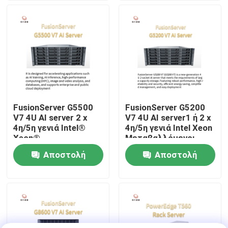
Επισκέψεις στο εργοστάσιο
Έλεγχος ποιότητας
Επικοινωνήστε μαζί μας
FusionServer G5500
FusionServer G5200
V7 4U AI server 2 x
V7 4U AI server1 ή 2 x
Ειδήσεις
4η/5η γενιά Intel®
4η/5η γενιά Intel Xeon
Xeon®
Μεταβαλλόμενοι
Μεταβαλλόμενοι
επεξεργαστές
Αποστολή
Αποστολή
Υποθέσεις
επεξεργαστές
ερώτησης
ερώτησης
VR Show
Κεντρικός υπολογιστής αποθήκευσης ραφιών