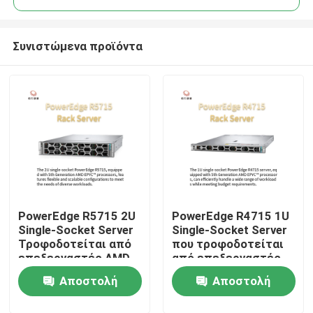
Συνιστώμενα προϊόντα
PowerEdge R5715 2U
PowerEdge R4715 1U
Σπίτι
Single-Socket Server
Single-Socket Server
Τροφοδοτείται από
που τροφοδοτείται
επεξεργαστές AMD
από επεξεργαστές
Προϊόντα
EPYC 5ης γενιάς
AMD EPYC 5ης γενιάς
Αποστολή
Αποστολή
Σχετικά με εμάς
ερώτησης
ερώτησης