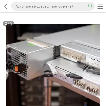
2
/
5