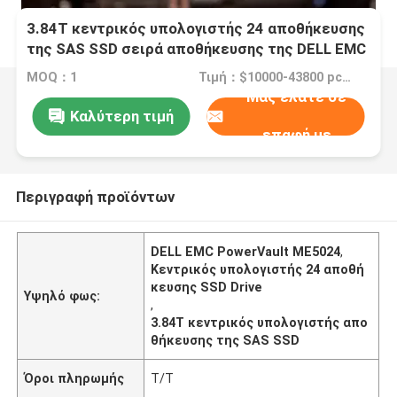
3.84T κεντρικός υπολογιστής 24 αποθήκευσης
της SAS SSD σειρά αποθήκευσης της DELL EMC
PowerVault ME5024 Drive
MOQ：1
Τιμή：$10000-43800 pcs Negotiable
Μας ελάτε σε
Καλύτερη τιμή
επαφή με
Περιγραφή προϊόντων
DELL EMC PowerVault ME5024
,
Κεντρικός υπολογιστής 24 αποθή
κευσης SSD Drive
Υψηλό φως:
,
3.84T κεντρικός υπολογιστής απο
θήκευσης της SAS SSD
Όροι πληρωμής
T/T