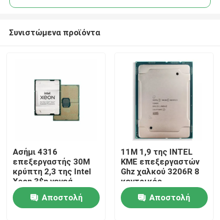
Συνιστώμενα προϊόντα
Ασήμι 4316
11M 1,9 της INTEL
Σπίτι
επεξεργαστής 30M
ΚΜΕ επεξεργαστών
κρύπτη 2,3 της Intel
Ghz χαλκού 3206R 8
Xeon 3$η γενεά
κεντρικός
Προϊόντα
κεντρικών
υπολογιστής ΚΜΕ
Αποστολή
Αποστολή
υπολογιστών
της Intel Xeon
πυρήνων Ghz 20
πυρήνων
Σχετικά με εμάς
ερώτησης
ερώτησης