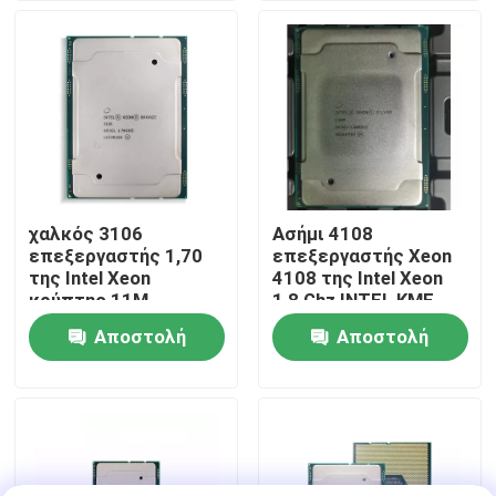
Επισκέψεις στο εργοστάσιο
Έλεγχος ποιότητας
Επικοινωνήστε μαζί μας
χαλκός 3106
Ασήμι 4108
επεξεργαστής 1,70
επεξεργαστής Xeon
Ειδήσεις
της Intel Xeon
4108 της Intel Xeon
κρύπτης 11M
1,8 Ghz INTEL ΚΜΕ
πυρήνας Ghz 8
Αποστολή
Αποστολή
Υποθέσεις
ερώτησης
ερώτησης
VR Show
Κεντρικός υπολογιστής αποθήκευσης ραφιών