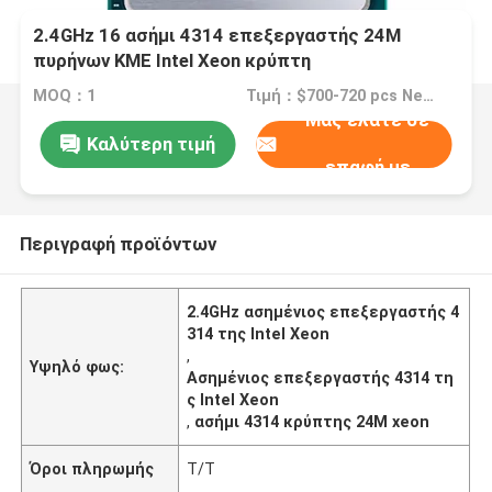
2.4GHz 16 ασήμι 4314 επεξεργαστής 24M
πυρήνων ΚΜΕ Intel Xeon κρύπτη
MOQ：1
Τιμή：$700-720 pcs Negotiable
Μας ελάτε σε
Καλύτερη τιμή
επαφή με
Περιγραφή προϊόντων
2.4GHz ασημένιος επεξεργαστής 4
314 της Intel Xeon
,
Υψηλό φως:
Ασημένιος επεξεργαστής 4314 τη
ς Intel Xeon
,
ασήμι 4314 κρύπτης 24M xeon
Όροι πληρωμής
T/T