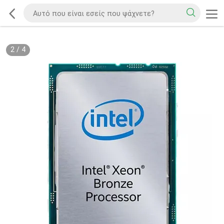
2
/
4