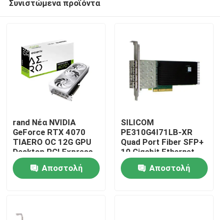
Συνιστώμενα προϊόντα
rand Νέα NVIDIA
SILICOM
GeForce RTX 4070
PE310G4I71LB-XR
TIAERO OC 12G GPU
Quad Port Fiber SFP+
Desktop PCI Express
10 Gigabit Ethernet
Σπίτι
Interface HD DP
PCI Express Server
Αποστολή
Αποστολή
DisplayPort Απόδοση
Adapter Intel®
8GB Βίντεο Memo
FTXL710BM1
Προϊόντα
ερώτησης
ερώτησης
Βασισμένο
Σχετικά με εμάς