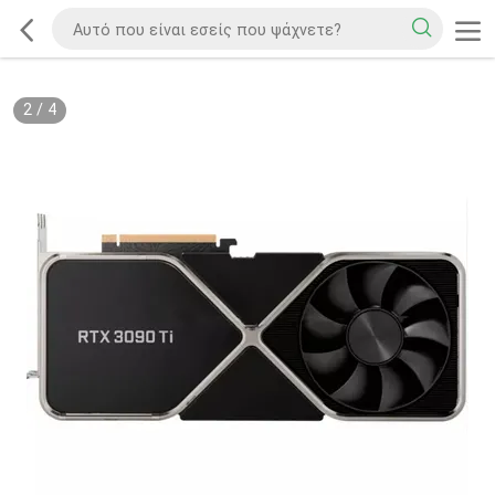
2
/
4