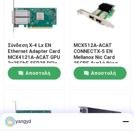
Επισκέψεις στο εργοστάσιο
Έλεγχος ποιότητας
Σύνδεση X-4 Lx EN
MCX512A-ACAT
Ethernet Adapter Card
CONNECTX-5 EN
Επικοινωνήστε μαζί μας
MCX4121A-ACAT GPU
Mellanox Nic Card
2×25GbE SFP28 PCIe
25GBE Διπλή θύρα
3.0×8
SFP28 PCIE3.0 X8 Tall
Αποστολή
Αποστολή
Ειδήσεις
BR
ερώτησης
ερώτησης
Υποθέσεις
VR Show
yangyd
Κεντρικός υπολογιστής αποθήκευσης ραφιών