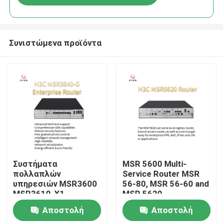
Συνιστώμενα προϊόντα
Σπίτι
Συστήματα
MSR 5600 Multi-
πολλαπλών
Service Router MSR
υπηρεσιών MSR3600
56-80, MSR 56-60 and
Προϊόντα
MSR3610-X1
MSR 5620
MSR3610E-X1
Αποστολή
Αποστολή
MSR3640-X1-HI
Σχετικά με εμάς