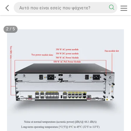
2
/
5