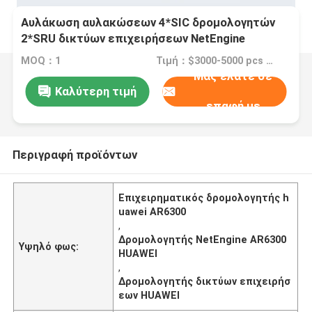
Αυλάκωση αυλακώσεων 4*SIC δρομολογητών
2*SRU δικτύων επιχειρήσεων NetEngine
AR6300 HUAWEI
MOQ：1
Τιμή：$3000-5000 pcs Negotiable
Μας ελάτε σε
Καλύτερη τιμή
επαφή με
Περιγραφή προϊόντων
Επιχειρηματικός δρομολογητής h
uawei AR6300
,
Δρομολογητής NetEngine AR6300
Υψηλό φως:
HUAWEI
,
Δρομολογητής δικτύων επιχειρήσ
εων HUAWEI