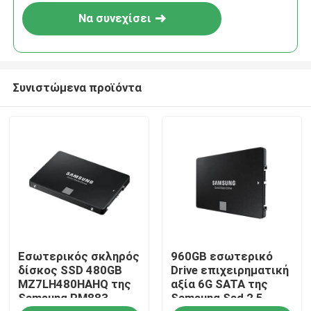
Να συνεχίσει
Συνιστώμενα προϊόντα
Σπίτι
Εσωτερικός σκληρός
960GB εσωτερικό
Προϊόντα
δίσκος SSD 480GB
Drive επιχειρηματική
MZ7LH480HAHQ της
αξία 6G SATA της
Samsung PM883
Samsung Ssd 2,5
Σχετικά με εμάς