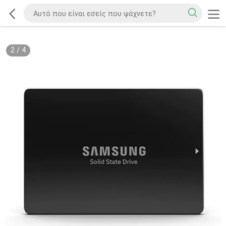
2
/
4