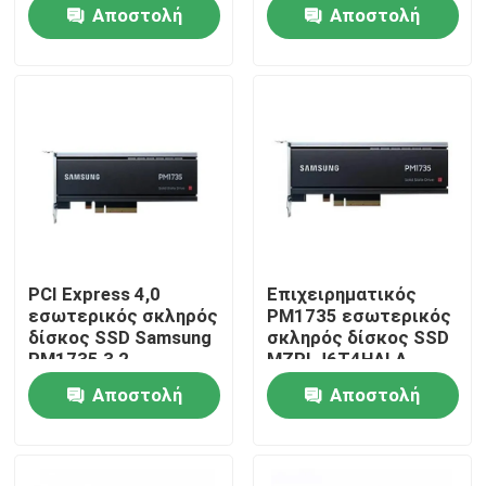
ίντσας
Αποστολή
Αποστολή
ερώτησης
ερώτησης
Επισκέψεις στο εργοστάσιο
Έλεγχος ποιότητας
Επικοινωνήστε μαζί μας
Ειδήσεις
PCI Express 4,0
Επιχειρηματικός
εσωτερικός σκληρός
PM1735 εσωτερικός
Υποθέσεις
δίσκος SSD Samsung
σκληρός δίσκος SSD
PM1735 3,2
MZPLJ6T4HALA-
φυματίωση X8 V5
00007 6.4TB SSD
Αποστολή
Αποστολή
Nvme
VR Show
ερώτησης
ερώτησης
Κεντρικός υπολογιστής αποθήκευσης ραφιών