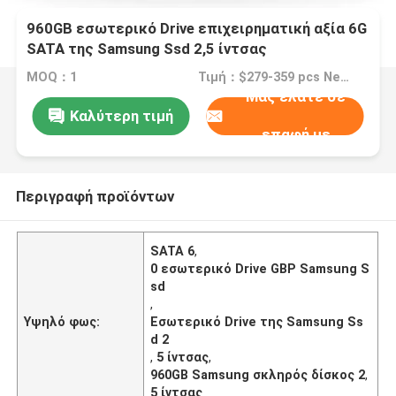
960GB εσωτερικό Drive επιχειρηματική αξία 6G
SATA της Samsung Ssd 2,5 ίντσας
MOQ：1
Τιμή：$279-359 pcs Negotiable
Μας ελάτε σε
Καλύτερη τιμή
επαφή με
Περιγραφή προϊόντων
SATA 6
,
0 εσωτερικό Drive GBP Samsung S
sd
,
Υψηλό φως:
Εσωτερικό Drive της Samsung Ss
d 2
,
5 ίντσας
,
960GB Samsung σκληρός δίσκος 2
,
5 ίντσας