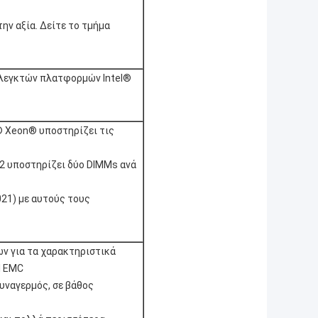
ην αξία. Δείτε το τμήμα
ελεγκτών πλατφορμών Intel®
l® Xeon® υποστηρίζει τις
d2 υποστηρίζει δύο DIMMs ανά
021) με αυτούς τους
ν για τα χαρακτηριστικά
l EMC
υναγερμός, σε βάθος