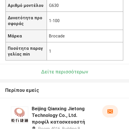
Αριθμό μοντέλου
G630
Δυνατότητα προ
1-100
σφοράς
Μάρκα
Brocade
Ποσότητα παραγ
1
γελίας min
Δείτε περισσότερων
Περίπου εμείς
Beijing Qianxing Jietong
Technology Co., Ltd.
προφίλ κατασκευαστή
Room 4016, Building B,