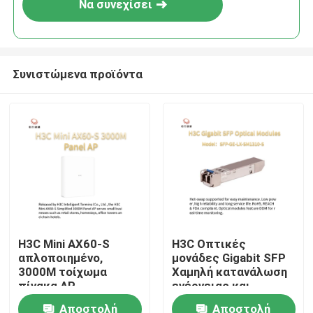
Να συνεχίσει
Συνιστώμενα προϊόντα
Σπίτι
H3C Mini AX60-S
H3C Οπτικές
απλοποιημένο,
μονάδες Gigabit SFP
Προϊόντα
3000M τοίχωμα
Χαμηλή κατανάλωση
πίνακα AP
ενέργειας και
θερμοδιαλύσιμο SFP-
Αποστολή
Αποστολή
Σχετικά με εμάς