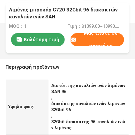
Λιμένας μπροκάρ G720 32Gbit 96 διακοπτών
καναλιών ινών SAN
MOQ：1
Τιμή：$1399.00~13990.00 Negotiable
Μας ελάτε σε
Καλύτερη τιμή
επαφή με
Περιγραφή προϊόντων
Διακόπτης καναλιών ινών λιμένων
SAN 96
,
διακόπτης καναλιών ινών λιμένων
Υψηλό φως:
32Gbit 96
,
32Gbit διακόπτης 96 καναλιών ινώ
ν λιμένας