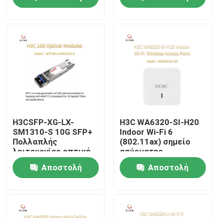
GE-LX-SM1310-S
ερώτησης
ερώτησης
Επισκέψεις στο εργοστάσιο
Έλεγχος ποιότητας
Επικοινωνήστε μαζί μας
Ειδήσεις
H3CSFP-XG-LX-
H3C WA6320-SI-H20
SM1310-S 10G SFP+
Indoor Wi-Fi 6
Πολλαπλής
(802.11ax) σημείο
Υποθέσεις
λειτουργίας οπτική
ασύρματης
μονάδα
πρόσβασης
Αποστολή
Αποστολή
VR Show
ερώτησης
ερώτησης
Κεντρικός υπολογιστής αποθήκευσης ραφιών