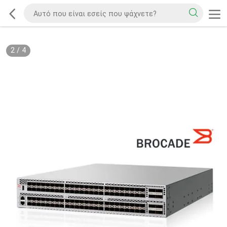
2
/
4