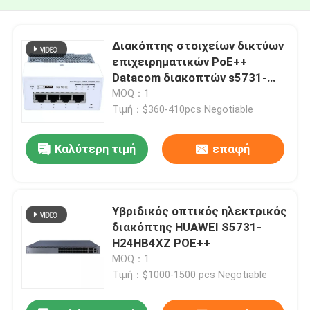
Διακόπτης στοιχείων δικτύων
επιχειρηματικών PoE++
Datacom διακοπτών s5731-
l4p2hw-RUA
MOQ：1
Τιμή：$360-410pcs Negotiable
Καλύτερη τιμή
επαφή
Υβριδικός οπτικός ηλεκτρικός
διακόπτης HUAWEI S5731-
H24HB4XZ POE++
MOQ：1
Τιμή：$1000-1500 pcs Negotiable