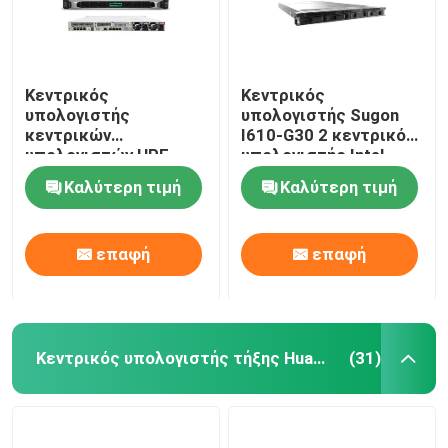
Κεντρικός
Κεντρικός
υπολογιστής
υπολογιστής Sugon
κεντρικών
I610-G30 2 κεντρικός
υπολογιστών HPE
υπολογιστής Intel
ProLiant DL360 Gen10
C620 Chipset
Καλύτερη τιμή
Καλύτερη τιμή
αποθήκευσης ραφιών
αποθήκευσης ραφιών
P19765-B21 P19766-
3TB 1U τρόπων
B21
επαφή
επαφή
Κεντρικός υπολογιστής τήξης Huawei
(31)