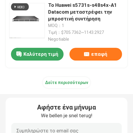
Το Huawei s5731s-s48s4x-Α1
Datacom μεταστρέφει την
Κεντρικός υπολογιστής τήξης Huawei
μπροστινή συντήρηση
MOQ：1
Τιμή：$705.7362~1143.2927
Κεντρικός υπολογιστής της Dell Poweredge
Negotiable
H3C κεντρικός υπολογιστής
Καλύτερη τιμή
επαφή
Διακόπτες Datacom
Δείτε περισσότερων
Συσκευή WLAN
Αφήστε ένα μήνυμα
Έξυπνος ασύρματος δρομολογητής
We bellen je snel terug!
Σκληρός δίσκος HDD