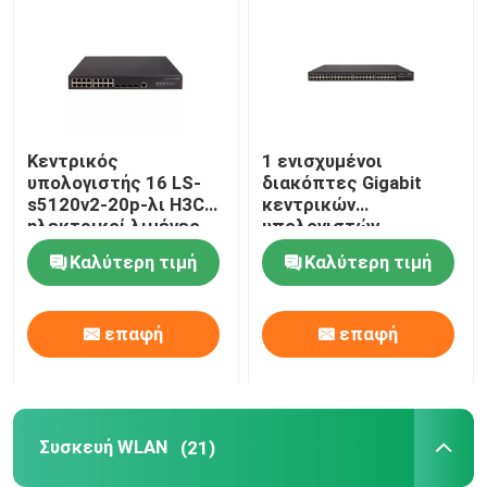
Κεντρικός
1 ενισχυμένοι
υπολογιστής 16 LS-
διακόπτες Gigabit
s5120v2-20p-λι H3C
κεντρικών
ηλεκτρικοί λιμένες
υπολογιστών
Gigabit 4 οπτικοί
πυρήνων 800MHz H3C
Καλύτερη τιμή
Καλύτερη τιμή
λιμένες Gigabit
s5560s-EI
επαφή
επαφή
Συσκευή WLAN
(21)