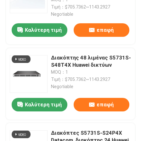
Τιμή：$705.7362~1143.2927
Negotiable
Καλύτερη τιμή
επαφή
Διακόπτης 48 λιμένας S5731S-
S48T4X Huawei δικτύων
MOQ：1
Τιμή：$705.7362~1143.2927
Negotiable
Σπίτι
Καλύτερη τιμή
επαφή
Προϊόντα
Διακόπτες S5731S-S24P4X
Σχετικά με εμάς
Datacom, διακόπτης 24 Huawei