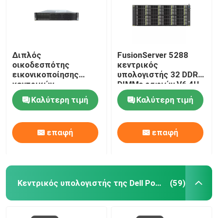
Διπλός
FusionServer 5288
οικοδεσπότης
κεντρικός
εικονικοποίησης
υπολογιστής 32 DDR4
κεντρικών
DIMMs ραφιών V6 4U
υπολογιστών
44 σκληροί δίσκοι 3,5
Καλύτερη τιμή
Καλύτερη τιμή
αποθήκευσης
ιντσών
κεντρικών
υπολογιστών 2288H
επαφή
επαφή
V5 2U τήξης ΚΜΕ
HUAWEI
Κεντρικός υπολογιστής της Dell Poweredge
(59)