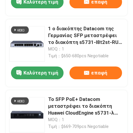
Καλύτερη τιμή
επαφή
1 ο διακόπτης Datacom της
Γερμανίας SFP μεταστρέφει
το διακόπτη s5731-l8t2st-RUA
Gigabit 8 λιμένων
MOQ：1
Τιμή：$650-680pcs Negotiable
Καλύτερη τιμή
επαφή
Το SFP PoE+ Datacom
μεταστρέφει το διακόπτη
Huawei CloudEngine s5731-λ
Gigabit Ethernet 8 λιμένων
MOQ：1
Τιμή：$669-709pcs Negotiable