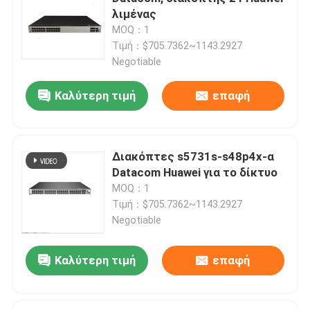
λιμένας
MOQ：1
Επισκέψεις στο εργοστάσιο
Τιμή：$705.7362~1143.2927
Negotiable
Έλεγχος ποιότητας
Καλύτερη τιμή
επαφή
Επικοινωνήστε μαζί μας
Διακόπτες s5731s-s48p4x-α
Ειδήσεις
Datacom Huawei για το δίκτυο
MOQ：1
Τιμή：$705.7362~1143.2927
Υποθέσεις
Negotiable
VR Show
Καλύτερη τιμή
επαφή
Κεντρικός υπολογιστής αποθήκευσης ραφιών