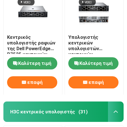
Κεντρικός
Υπολογιστής
υπολογιστής ραφιών
κεντρικών
της Dell PowerEdge
υπολογιστών
R7525 κεντρικών
κεντρικών
υπολογιστών ραφιών
υπολογιστών 2U GPU
Καλύτερη τιμή
Καλύτερη τιμή
AMD EPYC 2U
EMC R750xa Dell
ιδιαίτερα
Poweredge
εξελικτικός
επαφή
επαφή
H3C κεντρικός υπολογιστής
(31)