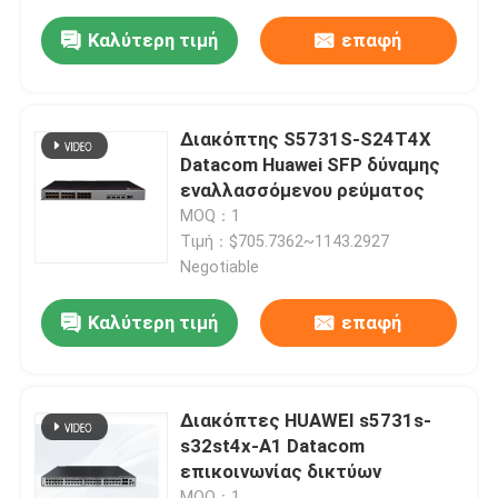
Καλύτερη τιμή
επαφή
Διακόπτης S5731S-S24T4X
Datacom Huawei SFP δύναμης
εναλλασσόμενου ρεύματος
MOQ：1
Τιμή：$705.7362~1143.2927
Negotiable
Καλύτερη τιμή
επαφή
Διακόπτες HUAWEI s5731s-
s32st4x-Α1 Datacom
επικοινωνίας δικτύων
MOQ：1